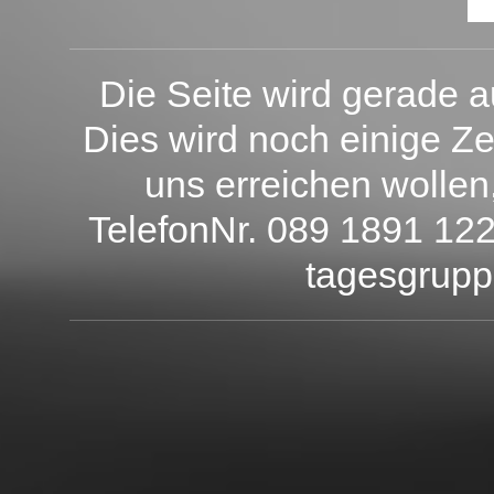
Die Seite wird gerade 
Dies wird noch einige Z
uns erreichen wollen
TelefonNr. 089 1891 122
tagesgrupp